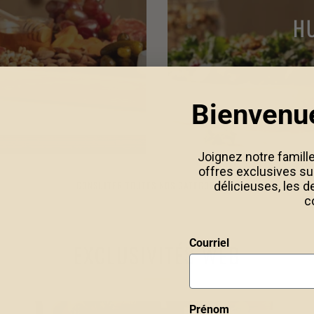
HU
Bienvenu
Joignez notre famille
offres exclusives su
CONSULTER TOUTES NOS CATÉGORIES
délicieuses, les d
c
Courriel
EXCLUSIVITÉS WEB
Prénom