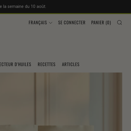
e la semaine du 10 août.
REC
LANGUE
FRANÇAIS
SE CONNECTER
PANIER (
0
)
ECTEUR D'HUILES
RECETTES
ARTICLES