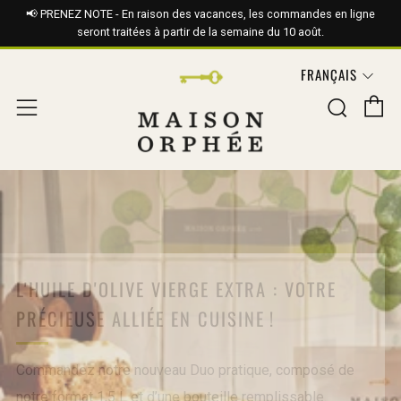
📢 PRENEZ NOTE - En raison des vacances, les commandes en ligne
seront traitées à partir de la semaine du 10 août.
LANGUE
FRANÇAIS
P
Rech
Menu
NOUS SOMMES OFFICIELLEMENT
RECERTIFIÉS B CORP AVEC UN SCORE DE
90.7 !